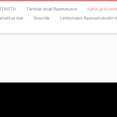
HTAISTA
Tärkeät asiat Raamatusta
Katso ja kuunt
amattua itse
Nuorille
Lehtomäen Raamattukodin t