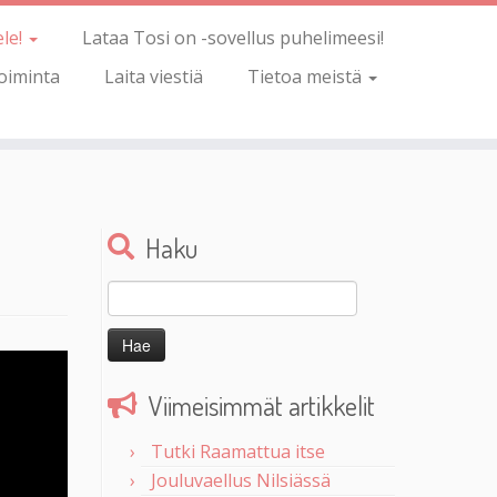
ele!
Lataa Tosi on -sovellus puhelimeesi!
oiminta
Laita viestiä
Tietoa meistä
Haku
Haku:
Viimeisimmät artikkelit
Tutki Raamattua itse
Jouluvaellus Nilsiässä