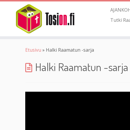
AJANKO
Tutki Ra
Etusivu
»
Halki Raamatun -sarja
Halki Raamatun -sarja