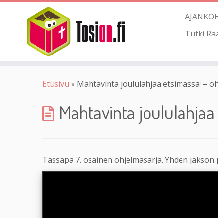
AJANKO
Tutki Ra
Etusivu
»
Mahtavinta joululahjaa etsimässä! – o
Mahtavinta joululahjaa
Tässäpä 7. osainen ohjelmasarja. Yhden jakson 