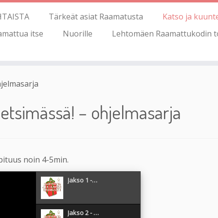
HTAISTA
Tärkeät asiat Raamatusta
Katso ja kuunt
amattua itse
Nuorille
Lehtomäen Raamattukodin t
hjelmasarja
 etsimässä! – ohjelmasarja
pituus noin 4-5min.
Jakso 1 -…
Jakso 2 - …