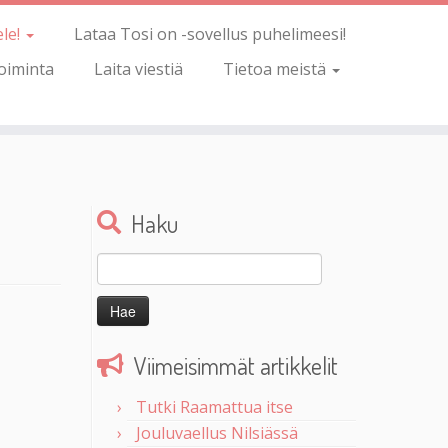
ele!
Lataa Tosi on -sovellus puhelimeesi!
oiminta
Laita viestiä
Tietoa meistä
Haku
Haku:
Viimeisimmät artikkelit
Tutki Raamattua itse
Jouluvaellus Nilsiässä