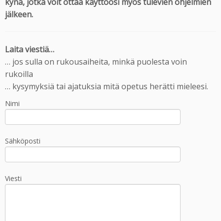
kynä, jotka voit ottaa käyttöösi myös tulevien ohjelmien
jälkeen.
Laita viestiä…
… jos sulla on rukousaiheita, minkä puolesta voin
rukoilla
… kysymyksiä tai ajatuksia mitä opetus herätti mieleesi.
Nimi
Sähköposti
Viesti