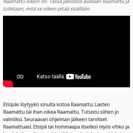
Raamattu oikein on.
Tässä jaksossa avataan Raamattu ja
tutkitaan, mitä se oikein pitää sisällään.
Etsipäs löytyykö sinulta kotoa Raamattu; Lasten
Raamattu tai ihan oikea Raamattu. Tutustu siihen jo
valmiiksi. Seuraavan ohjelman jälkeen tarvitset
Raamattuasi. Etsipä tai hommaapa itsellesi myös vihko ja