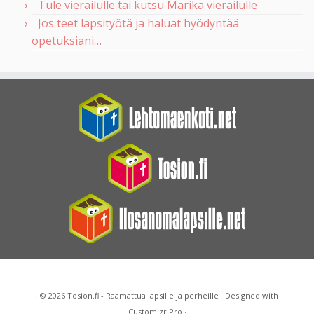
Tule vierailulle tai kutsu Marika vierailulle
Jos teet lapsityötä ja haluat hyödyntää
opetuksiani…
·
© 2026
Tosion.fi - Raamattua lapsille ja perheille
·
Designed with
Customizr Pro
·