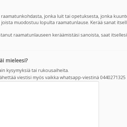
een raamatunkohdasta, jonka luit tai opetuksesta, jonka kuunte
 joista muodostuu lopulta raamatunlause. Kerää sanat itsell
tanut raamatunlauseen keräämistäsi sanoista, saat itsellesi
i mieleesi?
ain kysymyksiä tai rukousaiheita.
 lähettää viestisi myös vaikka whatsapp-viestinä 0440271325