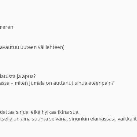
ameren
avautuu uuteen välilehteen)
datusta ja apua?
assa – miten Jumala on auttanut sinua eteenpäin?
hdattaa sinua, eikä hylkää ikinä sua.
suksella on aina suunta selvänä, sinunkin elämässäsi, vaikka i