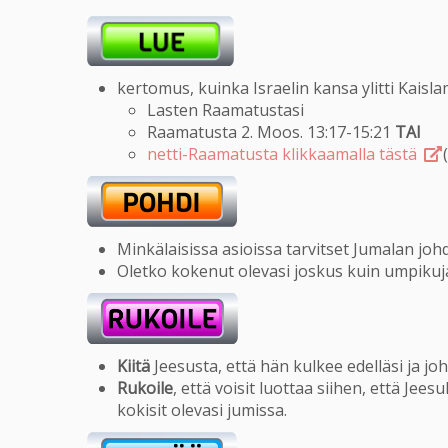
kertomus, kuinka Israelin kansa ylitti Kaisl
Lasten Raamatustasi
Raamatusta 2. Moos. 13:17-15:21
TAI
netti-Raamatusta klikkaamalla tästä
(
Minkälaisissa asioissa tarvitset Jumalan joh
Oletko kokenut olevasi joskus kuin umpikuj
Kiitä
Jeesusta, että hän kulkee edelläsi ja jo
Rukoile
, että voisit luottaa siihen, että Jee
kokisit olevasi jumissa.