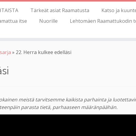
HTAISTA
Tärkeät asiat Raamatusta
Katso ja kuunt
amattua itse
Nuorille
Lehtomäen Raamattukodin t
sarja
»
22. Herra kulkee edelläsi
äsi
Jokainen meistä tarvitsemme kaikista parhainta ja luotettavi
eteenpäin parasta tietä, parhaaseen määränpäähän.