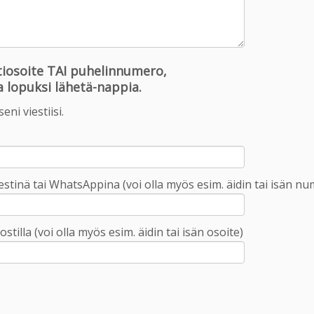
stiosoite TAI puhelinnumero,
na lopuksi lähetä-nappia.
ni viestiisi.
estinä tai WhatsAppina (voi olla myös esim. äidin tai isän n
tilla (voi olla myös esim. äidin tai isän osoite)