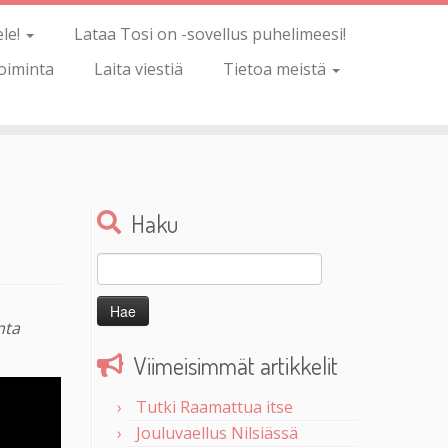
ele!
Lataa Tosi on -sovellus puhelimeesi!
oiminta
Laita viestiä
Tietoa meistä
Haku
Haku:
nta
Viimeisimmät artikkelit
Tutki Raamattua itse
Jouluvaellus Nilsiässä