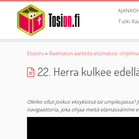
AJANKO
Tutki Ra
Etusivu
»
Raamatun aarteita etsimässä -ohjelma
22. Herra kulkee edell
Oletko ollut joskus eksyksissä tai umpikujassa? 
navigaattoria, joka ohjaa meitä elämässämme 