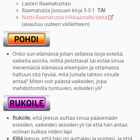
Lasten Raamatustasi
Raamatusta Joosuan kirja 3-5:1
TAI
Netti-Raamatusta klikkaamalla tästä
(avautuu uuteen välilehteen)
Onko sun elämässä jotain sellaisia isoja esteitä,
vaikeita asioita, mitkä pelottavat tai estää sinua
menemästä elämässä eteenpäin ja ottamasta
haltuun sitä hyvää, mitä Jumala tahtoo sinulle
antaa? Miten voit päästä vaikeiden, jopa
mahdottomilta tuntuvien, esteiden yli?
Rukoile
, että Jeesus auttaa sinua pääsemään
esteiden, vaikeiden asioiden yli tai että hän antaa
voiman kulkea niiden läpi.
Kiitä
Jeesus, että hän on auttajasi ja voimasi, ja että