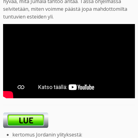
hyvää, mitä Jumala tahtoo antaa. Tässä ohjelmassa
selvitetään, miten voimme päästä jopa mahdottomilta
tuntuvien esteiden yli.
kertomus Jordanin ylityksestä: