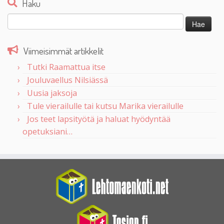
Haku
Haku:
Viimeisimmät artikkelit
Tutki Raamattua itse
Jouluvaellus Nilsiässä
Uusia jaksoja
Tule vierailulle tai kutsu Marika vierailulle
Jos teet lapsityötä ja haluat hyödyntää
opetuksiani…