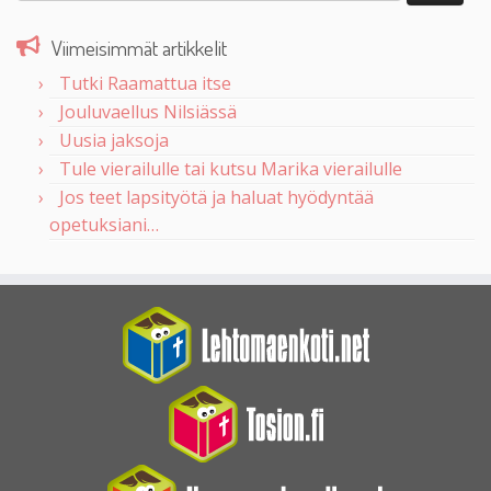
Viimeisimmät artikkelit
Tutki Raamattua itse
Jouluvaellus Nilsiässä
Uusia jaksoja
Tule vierailulle tai kutsu Marika vierailulle
Jos teet lapsityötä ja haluat hyödyntää
opetuksiani…