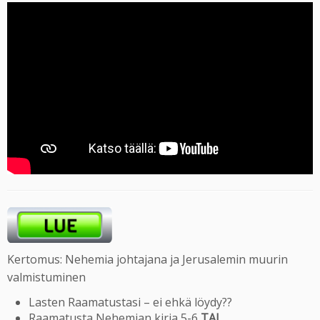
Kertomus: Nehemia johtajana ja Jerusalemin muurin
valmistuminen
Lasten Raamatustasi – ei ehkä löydy??
Raamatusta Nehemian kirja 5-6
TAI