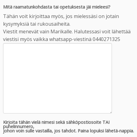
Mitä raamatunkohdasta tai opetuksesta jäi mieleesi?
Tähän voit kirjoittaa myös, jos mielessäsi on jotain
kysymyksiä tai rukousaiheita.
Viestit menevät vain Marikalle. Halutessasi voit lähettää
viestisi myös vaikka whatsapp-viestinä 0440271325
Kirjoita tähän vielä nimesi sekä sähköpostiosoite TAI
puhelinnumero,
johon voin sulle vastailla, jos tahdot. Paina lopuksi lähetä-nappia.