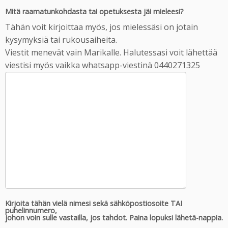
Mitä raamatunkohdasta tai opetuksesta jäi mieleesi?
Tähän voit kirjoittaa myös, jos mielessäsi on jotain
kysymyksiä tai rukousaiheita.
Viestit menevät vain Marikalle. Halutessasi voit lähettää
viestisi myös vaikka whatsapp-viestinä 0440271325
Kirjoita tähän vielä nimesi sekä sähköpostiosoite TAI
puhelinnumero,
johon voin sulle vastailla, jos tahdot. Paina lopuksi lähetä-nappia.