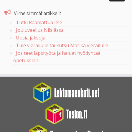
Viimeisimmät artikkelit
Tutki Raamattua itse
Jouluvaellus Nilsiässä
Uusia jaksoja
Tule vierailulle tai kutsu Marika vierailulle
Jos teet lapsityötä ja haluat hyödyntää
opetuksiani…