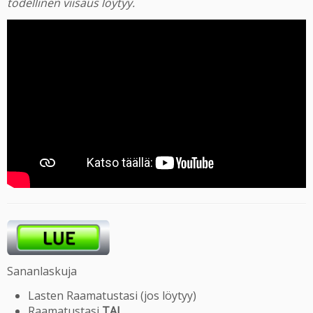
todellinen viisaus löytyy.
Sananlaskuja
Lasten Raamatustasi (jos löytyy)
Raamatustasi
TAI